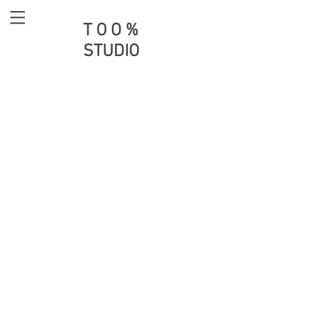
T O O %
STUDIO
38週孕期 x Esther x 貓
水中生產紀錄