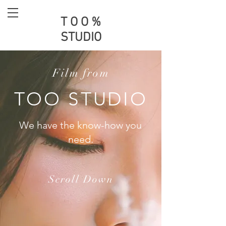
T O O %
STUDIO
Film from
TOO STUDIO
We have the know-how you
need.
Scroll Down